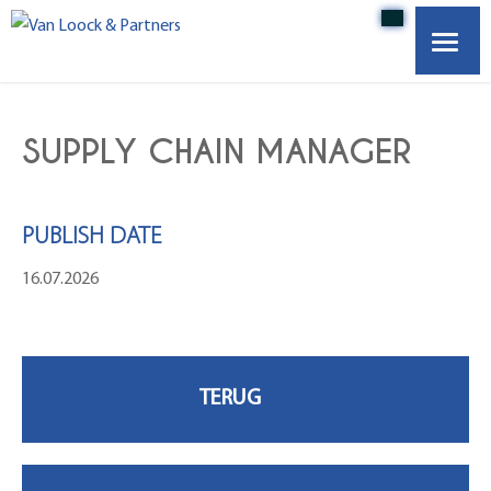
HOME
SUPPLY CHAIN MANAGER
OVER ONS
PUBLISH DATE
VACATURES
16.07.2026
WERKGEVERS
ONZE PARTNERS
CONTACT