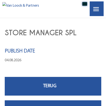
HOME
STORE MANAGER SPL
OVER ONS
PUBLISH DATE
VACATURES
04.08.2026
WERKGEVERS
ONZE PARTNERS
CONTACT