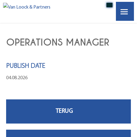
HOME
OPERATIONS MANAGER
OVER ONS
PUBLISH DATE
VACATURES
04.08.2026
WERKGEVERS
ONZE PARTNERS
CONTACT