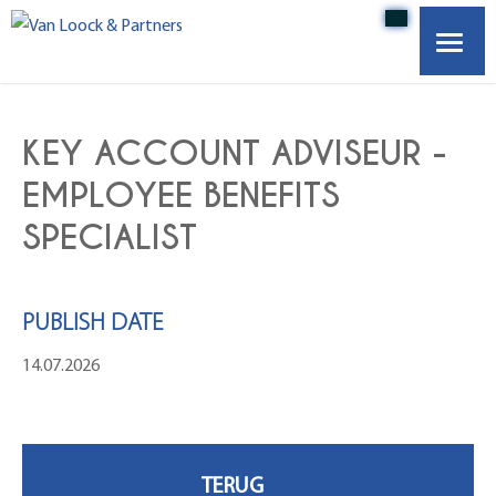
HOME
KEY ACCOUNT ADVISEUR -
OVER ONS
EMPLOYEE BENEFITS
SPECIALIST
VACATURES
WERKGEVERS
PUBLISH DATE
14.07.2026
ONZE PARTNERS
CONTACT