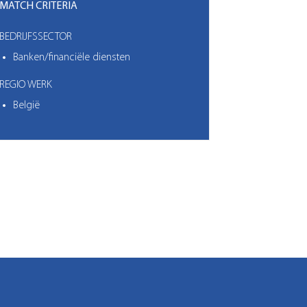
MATCH CRITERIA
BEDRIJFSSECTOR
Banken/financiële diensten
REGIO WERK
België