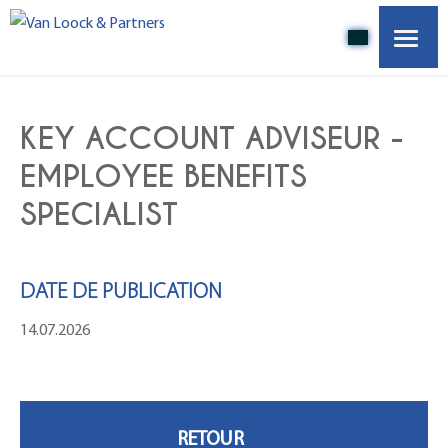
ACCUEIL
KEY ACCOUNT ADVISEUR -
À PROPOS DE NOUS
EMPLOYEE BENEFITS
SPECIALIST
OFFRES D'EMPLOI
EMPLOYEURS
DATE DE PUBLICATION
14.07.2026
NOS PARTENAIRES
CONTACT