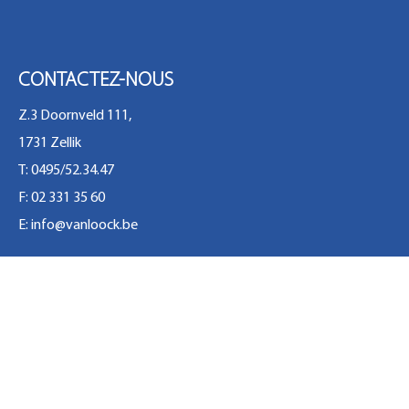
CONTACTEZ-NOUS
Z.3 Doornveld 111,
1731 Zellik
T: 0495/52.34.47
F: 02 331 35 60
E:
info@vanloock.be